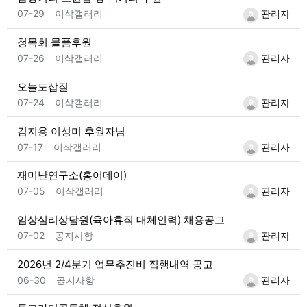
등록일
등록자
07-29
이삭갤러리
관리자
청목회 물품후원
등록일
등록자
07-26
이삭갤러리
관리자
오늘도삽질
등록일
등록자
07-24
이삭갤러리
관리자
김지용 이성미 후원자님
등록일
등록자
07-17
이삭갤러리
관리자
재미난연구소(홍어데이)
등록일
등록자
07-05
이삭갤러리
관리자
임상심리상담원(육아휴직 대체인력) 채용공고
등록일
등록자
07-02
공지사항
관리자
2026년 2/4분기 업무추진비 집행내역 공고
등록일
등록자
06-30
공지사항
관리자