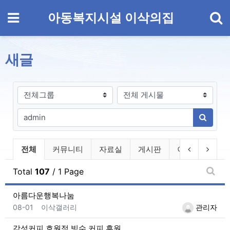
기
메뉴
아동복지시설 이삭의집
새글
게시판그룹
검색대상
필수
검색어
검색하
전체게시물 그룹 목록
이전 그룹
다음 
전체
커뮤니티
자료실
게시판
이삭의집
Total
107
/ 1 Page
새글
아름다운행복나눔
등록일
등록자
08-01
이삭갤러리
관리자
감성커피 호원점 빙수,커피 후원