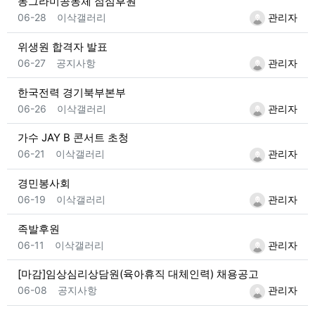
동그라미공동체 점심후원
등록일
등록자
06-28
이삭갤러리
관리자
위생원 합격자 발표
등록일
등록자
06-27
공지사항
관리자
한국전력 경기북부본부
등록일
등록자
06-26
이삭갤러리
관리자
가수 JAY B 콘서트 초청
등록일
등록자
06-21
이삭갤러리
관리자
경민봉사회
등록일
등록자
06-19
이삭갤러리
관리자
족발후원
등록일
등록자
06-11
이삭갤러리
관리자
[마감]임상심리상담원(육아휴직 대체인력) 채용공고
등록일
등록자
06-08
공지사항
관리자