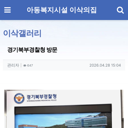
기
메뉴
아동복지시설 이삭의집
이삭갤러리
경기북부경찰청 방문
작성자 정보
작성
조회
작성일
관리자
2026.04.28 15:04
647
컨텐츠 정보
본문