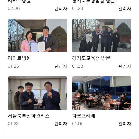
리하트병원
경기북부경찰청 방문
등록일
등록자
등록일
등록자
02.06
관리자
01.23
관리자
리하트병원
경기도교육청 방문
등록일
등록자
등록일
등록자
01.23
관리자
01.23
관리자
서울북부전파관리소
파크프리베
등록일
등록자
등록일
등록자
01.22
관리자
01.19
관리자