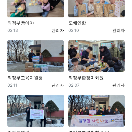
의정부빵이야
도배연합
등록일
등록자
등록일
등록자
02.13
관리자
02.10
관리자
의정부교육지원청
의정부환경미화원
등록일
등록자
등록일
등록자
02.11
관리자
02.07
관리자