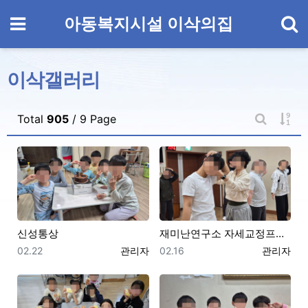
기
메뉴
아동복지시설 이삭의집
이삭갤러리
게시
Total
905
/ 9 Page
게시판 검
신성통상
재미난연구소 자세교정프로그램
등록일
등록자
등록일
등록자
02.22
관리자
02.16
관리자