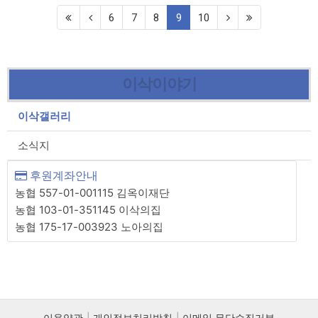
(current)
6
7
8
9
10
이삭이야기
이삭갤러리
소식지
후원계좌안내
농협 557-01-001115 김옥이재단
농협 103-01-351145 이삭의집
농협 175-17-003923 노아의집
이용약관
개인정보처리방침
이메일 무단수집거부