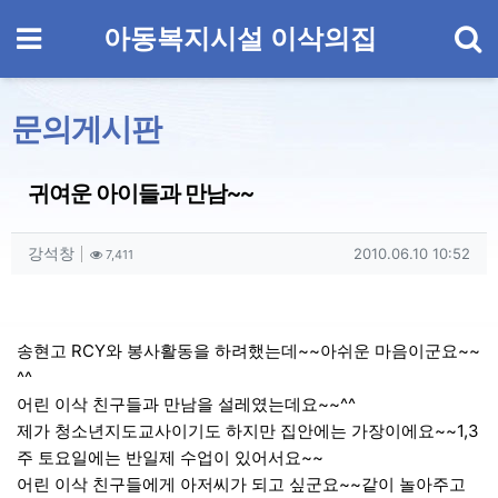
기
메뉴
아동복지시설 이삭의집
문의게시판
귀여운 아이들과 만남~~
작성자 정보
작성
조회
작성일
강석창
2010.06.10 10:52
7,411
컨텐츠 정보
본문
송현고 RCY와 봉사활동을 하려했는데~~아쉬운 마음이군요~~
^^
어린 이삭 친구들과 만남을 설레였는데요~~^^
제가 청소년지도교사이기도 하지만 집안에는 가장이에요~~1,3
주 토요일에는 반일제 수업이 있어서요~~
어린 이삭 친구들에게 아저씨가 되고 싶군요~~같이 놀아주고