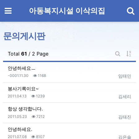
기
메뉴
아동복지시설 이삭의집
문의게시판
게시
Total
61
/ 2 Page
게시판 검
안녕하세요ㅡ
등록일
조회
등록자
-0001.11.30
1168
임태민
봉사기록이요~
등록일
조회
등록자
2011.04.13
1239
김세리
항상 생각합니다.
등록일
조회
등록자
2011.05.23
7212
김태진
안녕하세요.
등록일
조회
등록자
2011.07.08
8107
김은솔