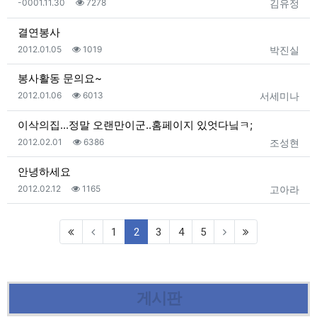
등록일
조회
등록자
-0001.11.30
7278
김유정
결연봉사
등록일
조회
등록자
2012.01.05
1019
박진실
봉사활동 문의요~
등록일
조회
등록자
2012.01.06
6013
서세미나
이삭의집...정말 오랜만이군..홈페이지 있엇다닠ㅋ;
등록일
조회
등록자
2012.02.01
6386
조성현
안녕하세요
등록일
조회
등록자
2012.02.12
1165
고아라
(current)
1
2
3
4
5
게시판