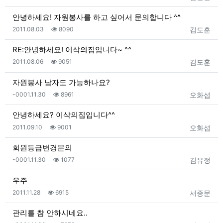
안녕하세요! 자원봉사를 하고 싶어서 문의합니다 ^^
등록일
조회
등록자
2011.08.03
8090
김도훈
RE:안녕하세요! 이삭의집입니다~ ^^
등록일
조회
등록자
2011.08.06
9051
김도훈
자원봉사 남자도 가능하나요?
등록일
조회
등록자
-0001.11.30
8961
오화섭
안녕하세요? 이삭의집입니다^^
등록일
조회
등록자
2011.09.10
9001
오화섭
회원등급변경문의
등록일
조회
등록자
-0001.11.30
1077
김유정
우주
등록일
조회
등록자
2011.11.28
6915
서종문
관리를 참 안하시네요..