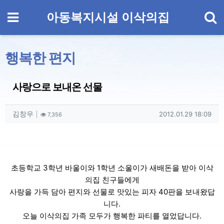
기
메뉴
아동복지시설 이삭의집
행복한 편지
사랑으로 보내온 선물
작성자 정보
작성
조회
작성일
김창우
2012.01.29 18:09
7,356
컨텐츠 정보
본문
초등학교 3학년 바울이와 1학년 소울이가 새배돈을 받아 이삭
의집 친구들에게
사랑을 가득 담아 편지와 선물로 맛있는 피자 40판을 보내왔답
니다.
오늘 이삭의집 가족 모두가 행복한 파티를 열었답니다.