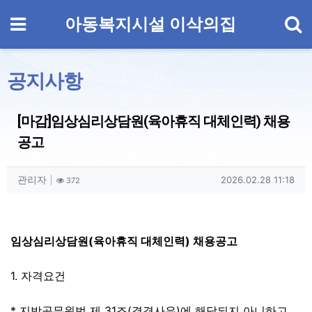
기
메뉴
아동복지시설 이삭의집
공지사항
[마감]임상심리상담원(육아휴직 대체인력) 채용
공고
작성자 정보
작성
조회
작성일
관리자
2026.02.28 11:18
372
컨텐츠 정보
본문
임상심리상담원(육아휴직 대체인력) 채용공고
1. 자격요건
* 지방공무원법 제 31조(결격사유)에 해당되지 아니하고